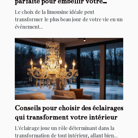
parfaite pour embellir votre
mariage
Le choix de la limousine idéale peut
transformer le plus beau jour de votre vie en un
événement...
Conseils pour choisir des éclairages
qui transforment votre intérieur
L'éclairage joue un rôle déterminant dans la
transformation de tout intérieur, allant bien...