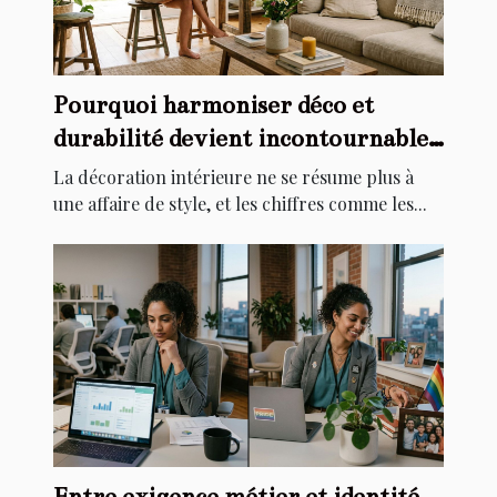
Pourquoi harmoniser déco et
durabilité devient incontournable
chez soi
La décoration intérieure ne se résume plus à
une affaire de style, et les chiffres comme les...
Entre exigence métier et identité,