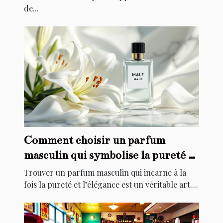
de...
Comment choisir un parfum
masculin qui symbolise la pureté et
l'élégance ?
Trouver un parfum masculin qui incarne à la
fois la pureté et l’élégance est un véritable art....