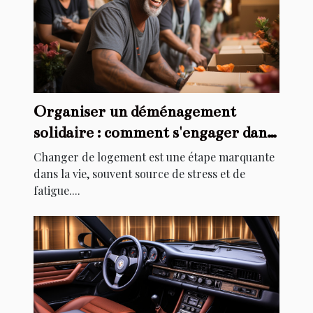
Organiser un déménagement
solidaire : comment s'engager dans
l'aide au relogement
Changer de logement est une étape marquante
dans la vie, souvent source de stress et de
fatigue....