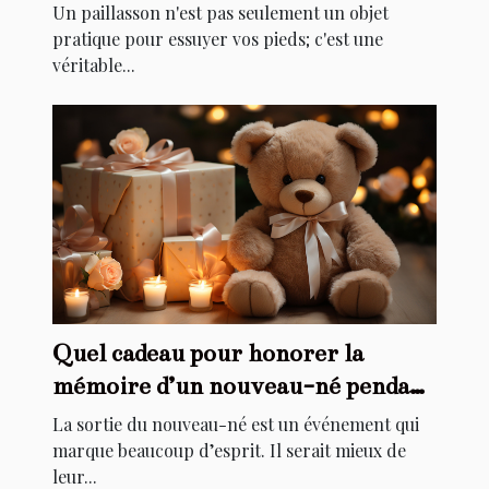
de votre maison
Un paillasson n'est pas seulement un objet
pratique pour essuyer vos pieds; c'est une
véritable...
Quel cadeau pour honorer la
mémoire d’un nouveau-né pendant
son baptême ?
La sortie du nouveau-né est un événement qui
marque beaucoup d’esprit. Il serait mieux de
leur...