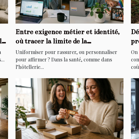
Entre exigence métier et identité,
Dé
le
où tracer la limite de la
pr
personnalisation ?
di
à
Uniformiser pour rassurer, ou personnaliser
On 
...
pour affirmer ? Dans la santé, comme dans
com
l’hôtellerie...
coû