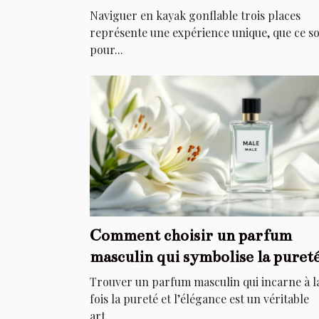
Naviguer en kayak gonflable trois places
représente une expérience unique, que ce so
pour...
Comment choisir un parfum
masculin qui symbolise la puret
et l'élégance ?
Trouver un parfum masculin qui incarne à l
fois la pureté et l’élégance est un véritable
art....