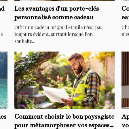
nd
Les avantages d'un porte-clés
Co
personnalisé comme cadeau
ea
Offrir un cadeau original et utile n’est pas
Cho
de
toujours évident, surtout lorsque l’on
n’e
souhaite...
ies
Comment choisir le bon paysagiste
Ap
pour métamorphoser vos espaces
vo