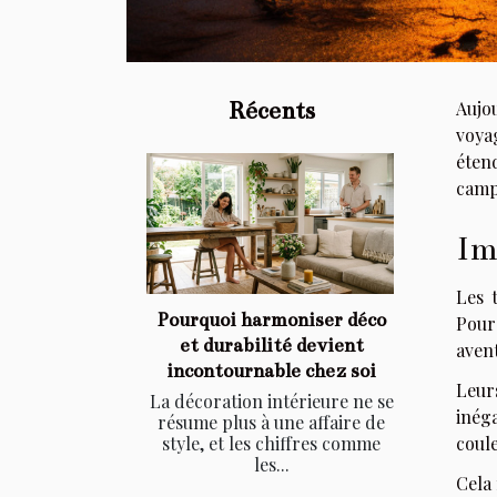
Récents
Aujo
voyag
éten
camp
Im
Les 
Pourquoi harmoniser déco
Pour
et durabilité devient
aven
incontournable chez soi
Leurs
La décoration intérieure ne se
inég
résume plus à une affaire de
coule
style, et les chiffres comme
les...
Cela