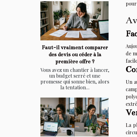
pour
Av
Fac
Aujo
Faut-il vraiment comparer
de mo
des devis ou céder à la
faci
première offre ?
Co
Vous avez un chantier à lancer,
un budget serré et une
promesse qui sonne bien, alors
Un a
la tentation...
camp
polye
extrê
Ven
La p
circu