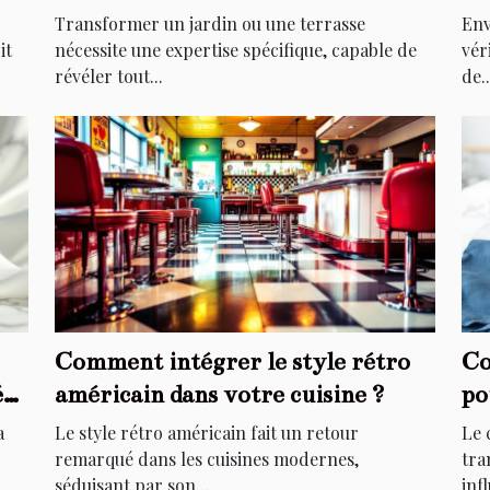
extérieurs ?
él
Transformer un jardin ou une terrasse
Env
it
nécessite une expertise spécifique, capable de
vér
révéler tout...
de..
Comment intégrer le style rétro
Co
é
américain dans votre cuisine ?
po
a
Le style rétro américain fait un retour
Le 
remarqué dans les cuisines modernes,
tra
séduisant par son...
infl