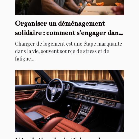
Organiser un déménagement
solidaire : comment s'engager dans
l'aide au relogement
Changer de logement est une étape marquante
dans la vie, souvent source de stress et de
fatigue....