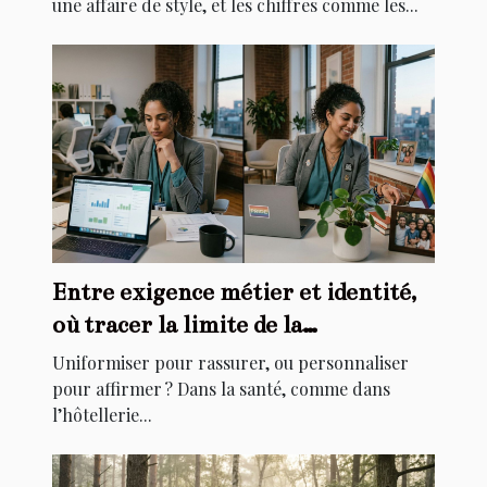
une affaire de style, et les chiffres comme les...
Entre exigence métier et identité,
où tracer la limite de la
personnalisation ?
Uniformiser pour rassurer, ou personnaliser
pour affirmer ? Dans la santé, comme dans
l’hôtellerie...