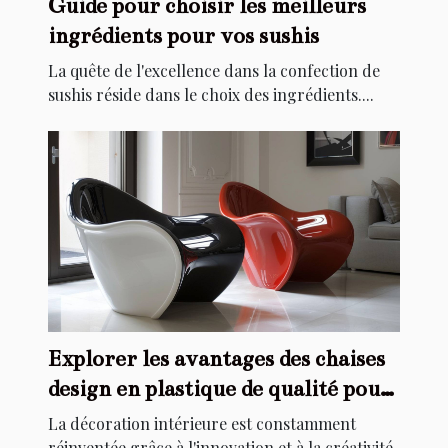
Guide pour choisir les meilleurs
ingrédients pour vos sushis
La quête de l'excellence dans la confection de
sushis réside dans le choix des ingrédients....
Explorer les avantages des chaises
design en plastique de qualité pour
la décoration intérieure
La décoration intérieure est constamment
réinventée grâce à l'innovation et à la créativité