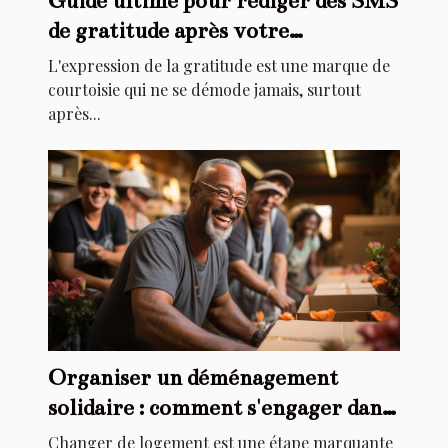
Guide ultime pour rédiger des SMS
de gratitude après votre
anniversaire
L'expression de la gratitude est une marque de
courtoisie qui ne se démode jamais, surtout
après...
Organiser un déménagement
solidaire : comment s'engager dans
l'aide au relogement
Changer de logement est une étape marquante