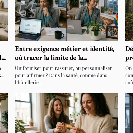
Entre exigence métier et identité,
Dé
le
où tracer la limite de la
pr
personnalisation ?
di
à
Uniformiser pour rassurer, ou personnaliser
On 
...
pour affirmer ? Dans la santé, comme dans
com
l’hôtellerie...
coû