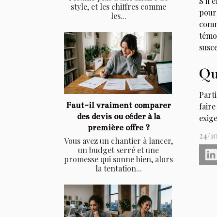
S’il 
style, et les chiffres comme
pour
les...
comm
témo
susce
Qu
Parti
Faut-il vraiment comparer
faire
des devis ou céder à la
exig
première offre ?
24/1
Vous avez un chantier à lancer,
un budget serré et une
promesse qui sonne bien, alors
la tentation...