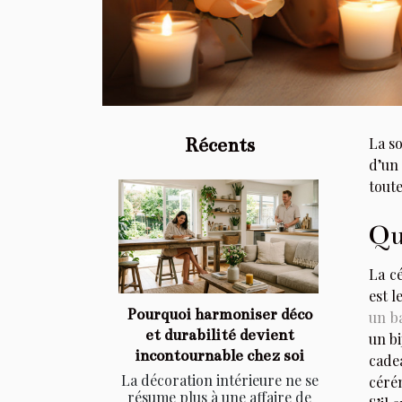
Récents
La s
d’un
toute
Qu
La c
est l
Pourquoi harmoniser déco
un b
et durabilité devient
un bi
incontournable chez soi
cade
La décoration intérieure ne se
cérém
résume plus à une affaire de