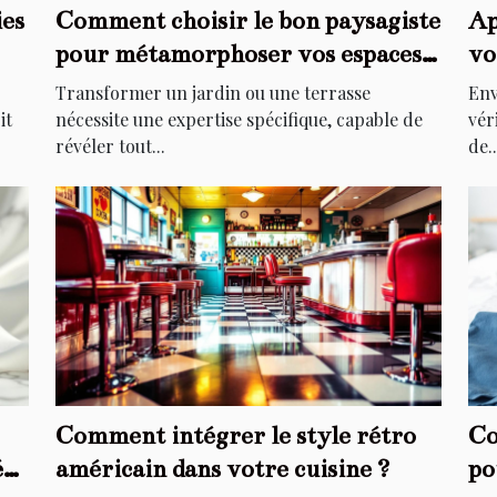
ies
Comment choisir le bon paysagiste
Ap
pour métamorphoser vos espaces
vo
extérieurs ?
él
Transformer un jardin ou une terrasse
Env
it
nécessite une expertise spécifique, capable de
vér
révéler tout...
de..
Comment intégrer le style rétro
Co
é
américain dans votre cuisine ?
po