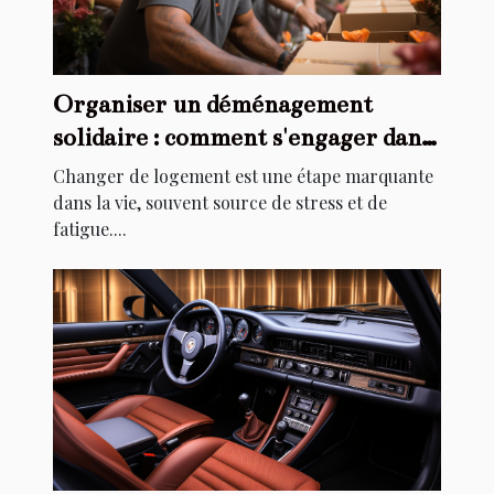
Organiser un déménagement
solidaire : comment s'engager dans
l'aide au relogement
Changer de logement est une étape marquante
dans la vie, souvent source de stress et de
fatigue....