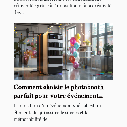
réinventée grâce à l'innovation et à la créativité
des...
Comment choisir le photobooth
parfait pour votre événement
spécial
L'animation d'un événement spécial est un
élément clé qui assure le succès et la
mémorabilité de...