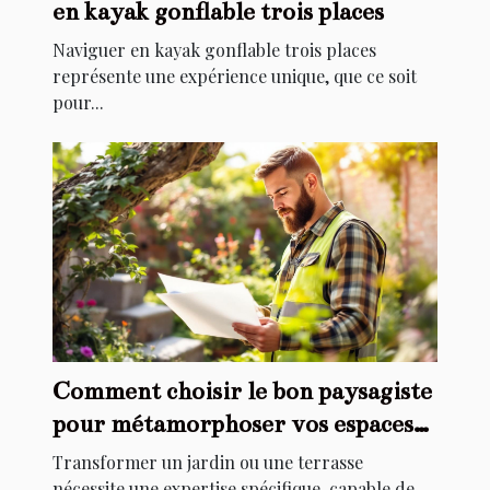
en kayak gonflable trois places
Naviguer en kayak gonflable trois places
représente une expérience unique, que ce soit
pour...
Comment choisir le bon paysagiste
pour métamorphoser vos espaces
extérieurs ?
Transformer un jardin ou une terrasse
nécessite une expertise spécifique, capable de