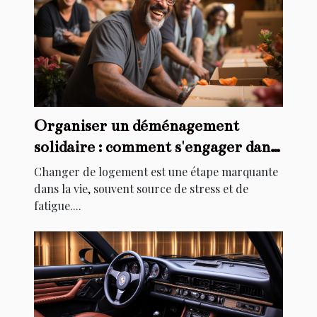
Organiser un déménagement
solidaire : comment s'engager dans
l'aide au relogement
Changer de logement est une étape marquante
dans la vie, souvent source de stress et de
fatigue....