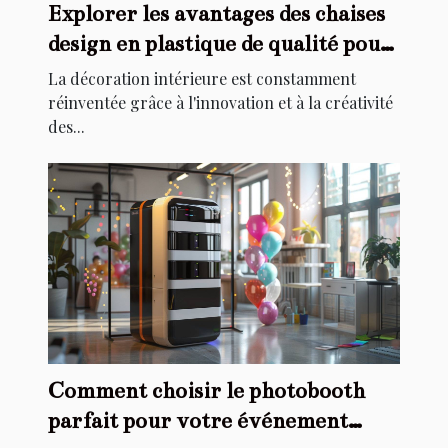
Explorer les avantages des chaises
design en plastique de qualité pour
la décoration intérieure
La décoration intérieure est constamment
réinventée grâce à l'innovation et à la créativité
des...
Comment choisir le photobooth
parfait pour votre événement