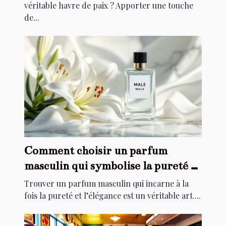
véritable havre de paix ? Apporter une touche
de...
Comment choisir un parfum
masculin qui symbolise la pureté et
l'élégance ?
Trouver un parfum masculin qui incarne à la
fois la pureté et l’élégance est un véritable art....