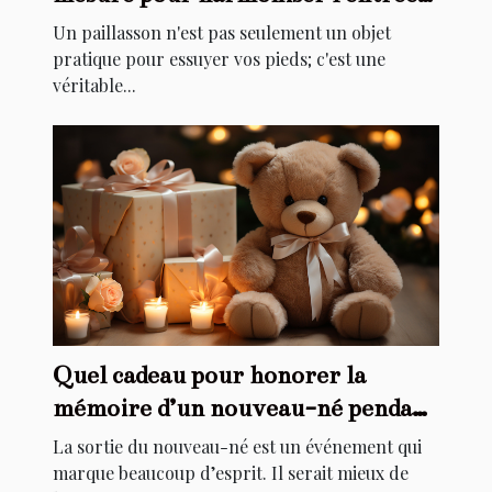
de votre maison
Un paillasson n'est pas seulement un objet
pratique pour essuyer vos pieds; c'est une
véritable...
Quel cadeau pour honorer la
mémoire d’un nouveau-né pendant
son baptême ?
La sortie du nouveau-né est un événement qui
marque beaucoup d’esprit. Il serait mieux de