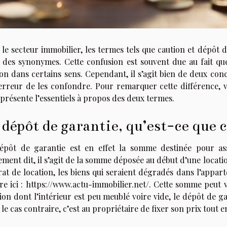
le secteur immobilier, les termes tels que caution et dépôt 
 des synonymes. Cette confusion est souvent due au fait qu
on dans certains sens. Cependant, il s’agit bien de deux concep
erreur de les confondre. Pour remarquer cette différence, veu
présente l’essentiels à propos des deux termes.
 dépôt de garantie, qu’est-ce que c
épôt de garantie est en effet la somme destinée pour ass
ment dit, il s’agit de la somme déposée au début d’une location 
rat de location, les biens qui seraient dégradés dans l’appa
re ici : https://www.actu-immobilier.net/. Cette somme peut v
ion dont l’intérieur est peu meublé voire vide, le dépôt de g
le cas contraire, c’est au propriétaire de fixer son prix tout en 