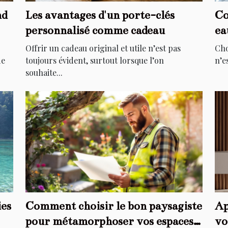
nd
Les avantages d'un porte-clés
Co
personnalisé comme cadeau
ea
Offrir un cadeau original et utile n’est pas
Cho
de
toujours évident, surtout lorsque l’on
n’e
souhaite...
ies
Comment choisir le bon paysagiste
Ap
pour métamorphoser vos espaces
vo