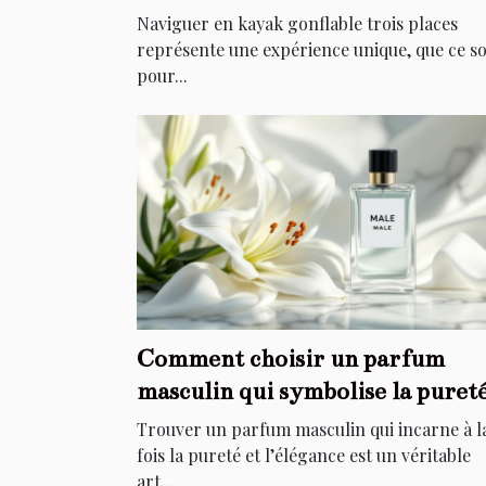
Naviguer en kayak gonflable trois places
représente une expérience unique, que ce so
pour...
Comment choisir un parfum
masculin qui symbolise la puret
et l'élégance ?
Trouver un parfum masculin qui incarne à l
fois la pureté et l’élégance est un véritable
art....