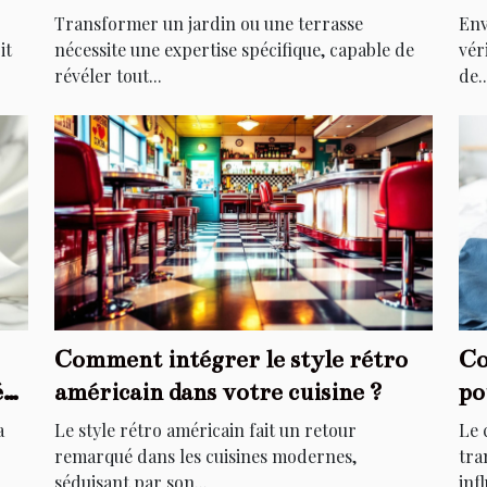
extérieurs ?
él
Transformer un jardin ou une terrasse
Env
it
nécessite une expertise spécifique, capable de
vér
révéler tout...
de..
Comment intégrer le style rétro
Co
é
américain dans votre cuisine ?
po
a
Le style rétro américain fait un retour
Le 
remarqué dans les cuisines modernes,
tra
séduisant par son...
infl