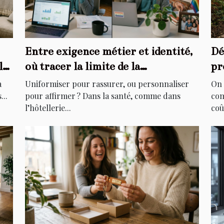
Entre exigence métier et identité,
Dé
le
où tracer la limite de la
pr
personnalisation ?
di
à
Uniformiser pour rassurer, ou personnaliser
On 
...
pour affirmer ? Dans la santé, comme dans
com
l’hôtellerie...
coû