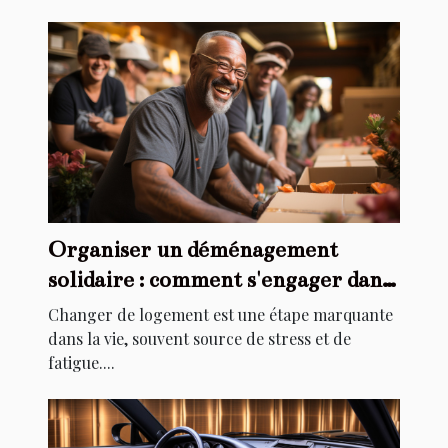
Organiser un déménagement
solidaire : comment s'engager dans
l'aide au relogement
Changer de logement est une étape marquante
dans la vie, souvent source de stress et de
fatigue....