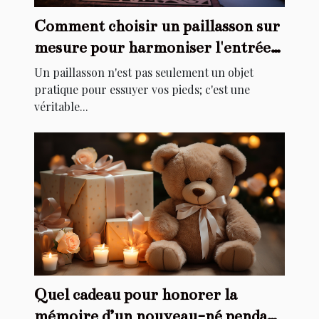
Comment choisir un paillasson sur
mesure pour harmoniser l'entrée
de votre maison
Un paillasson n'est pas seulement un objet
pratique pour essuyer vos pieds; c'est une
véritable...
Quel cadeau pour honorer la
mémoire d’un nouveau-né pendant