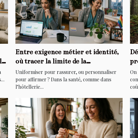
Entre exigence métier et identité,
Dé
le
où tracer la limite de la
pr
personnalisation ?
di
à
Uniformiser pour rassurer, ou personnaliser
On 
...
pour affirmer ? Dans la santé, comme dans
com
l’hôtellerie...
coû