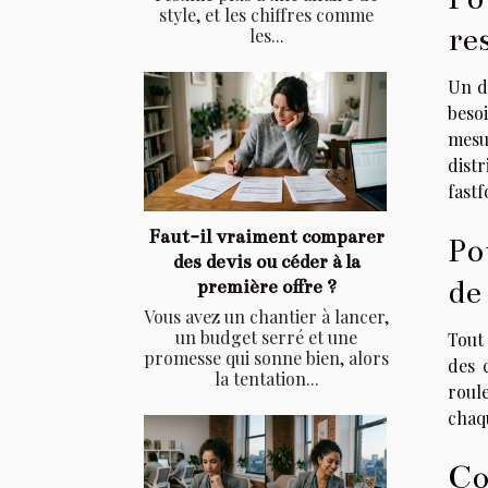
style, et les chiffres comme
re
les...
Un d
besoi
mesu
dist
fastf
Faut-il vraiment comparer
Po
des devis ou céder à la
de
première offre ?
Vous avez un chantier à lancer,
un budget serré et une
Tout 
promesse qui sonne bien, alors
des 
la tentation...
roul
chaqu
Co