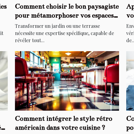
ies
Comment choisir le bon paysagiste
Ap
pour métamorphoser vos espaces
vo
extérieurs ?
él
Transformer un jardin ou une terrasse
Env
it
nécessite une expertise spécifique, capable de
vér
révéler tout...
de..
Comment intégrer le style rétro
Co
é
américain dans votre cuisine ?
po