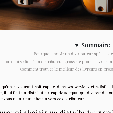
Sommaire
Pourquoi choisir un distributeur spécialist
Pourquoi se fier à un distributeur grossiste pour la livraiso
Comment trouver le meilleur des livreurs en gross
 qu’un restaurant soit rapide dans ses services et satisfai
, il lui faut un distributeur rapide adéquat qui dispose de tout
le vous montre un chemin vers ce distributeur.
urquoi choisir un distributeur spé