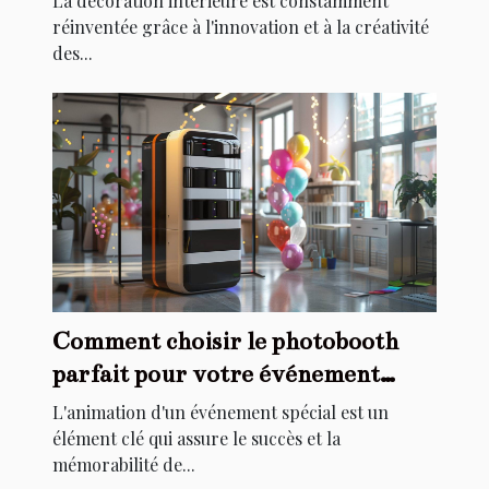
La décoration intérieure est constamment
réinventée grâce à l'innovation et à la créativité
des...
Comment choisir le photobooth
parfait pour votre événement
spécial
L'animation d'un événement spécial est un
élément clé qui assure le succès et la
mémorabilité de...