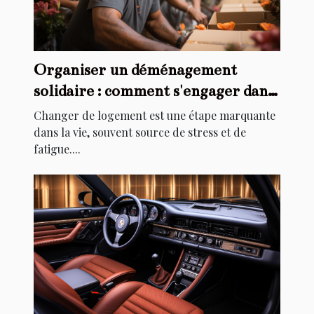
Organiser un déménagement
solidaire : comment s'engager dans
l'aide au relogement
Changer de logement est une étape marquante
dans la vie, souvent source de stress et de
fatigue....