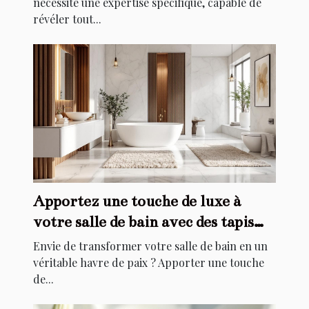
nécessite une expertise spécifique, capable de
révéler tout...
Apportez une touche de luxe à
votre salle de bain avec des tapis
élégants
Envie de transformer votre salle de bain en un
véritable havre de paix ? Apporter une touche
de...