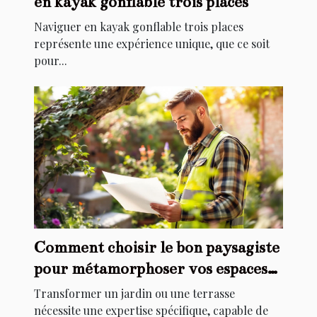
en kayak gonflable trois places
Naviguer en kayak gonflable trois places
représente une expérience unique, que ce soit
pour...
Comment choisir le bon paysagiste
pour métamorphoser vos espaces
extérieurs ?
Transformer un jardin ou une terrasse
nécessite une expertise spécifique, capable de