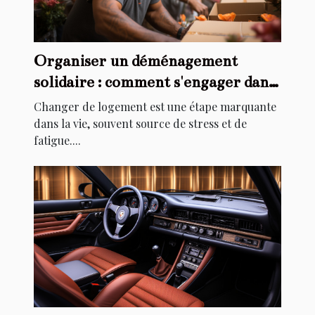
Organiser un déménagement
solidaire : comment s'engager dans
l'aide au relogement
Changer de logement est une étape marquante
dans la vie, souvent source de stress et de
fatigue....