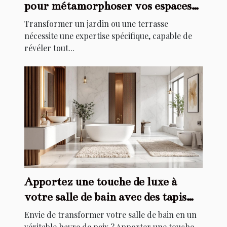
pour métamorphoser vos espaces
extérieurs ?
Transformer un jardin ou une terrasse
nécessite une expertise spécifique, capable de
révéler tout...
Apportez une touche de luxe à
votre salle de bain avec des tapis
élégants
Envie de transformer votre salle de bain en un
véritable havre de paix ? Apporter une touche