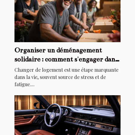
Organiser un déménagement
solidaire : comment s'engager dans
l'aide au relogement
Changer de logement est une étape marquante
dans la vie, souvent source de stress et de
fatigue....