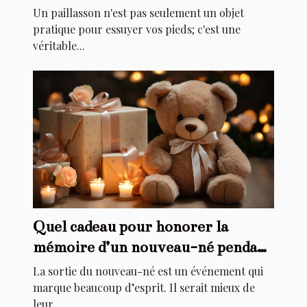
de votre maison
Un paillasson n'est pas seulement un objet
pratique pour essuyer vos pieds; c'est une
véritable...
Quel cadeau pour honorer la
mémoire d’un nouveau-né pendant
son baptême ?
La sortie du nouveau-né est un événement qui
marque beaucoup d’esprit. Il serait mieux de
leur...