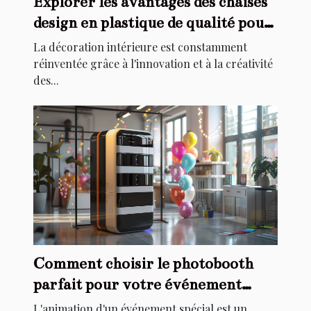
Explorer les avantages des chaises
design en plastique de qualité pour
la décoration intérieure
La décoration intérieure est constamment
réinventée grâce à l'innovation et à la créativité
des...
Comment choisir le photobooth
parfait pour votre événement
spécial
L'animation d'un événement spécial est un