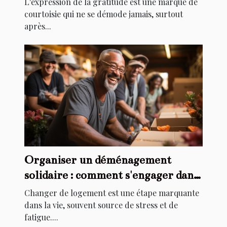
L'expression de la gratitude est une marque de
courtoisie qui ne se démode jamais, surtout
après...
Organiser un déménagement
solidaire : comment s'engager dans
l'aide au relogement
Changer de logement est une étape marquante
dans la vie, souvent source de stress et de
fatigue....