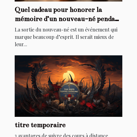
Quel cadeau pour honorer la
mémoire d’un nouveau-né pendant
son baptême ?
La sortie du nouveau-né est un événement qui
marque beaucoup d’esprit. Il serait mieux de
leur...
titre temporaire
3 avantages de suivre des cours à distance