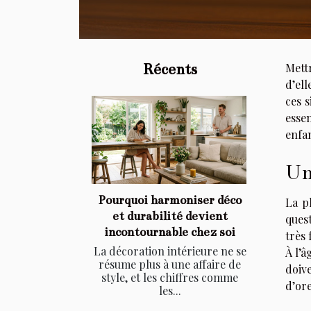
Récents
Mett
d’ell
ces s
essen
enfan
Un
Pourquoi harmoniser déco
La p
et durabilité devient
quest
incontournable chez soi
très 
La décoration intérieure ne se
À l’â
résume plus à une affaire de
doiv
style, et les chiffres comme
d’ore
les...