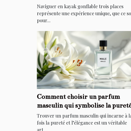
Naviguer en kayak gonflable trois places
représente une expérience unique, que ce so
pour...
Comment choisir un parfum
masculin qui symbolise la puret
et l'élégance ?
Trouver un parfum masculin qui incarne à l
fois la pureté et l’élégance est un véritable
art....