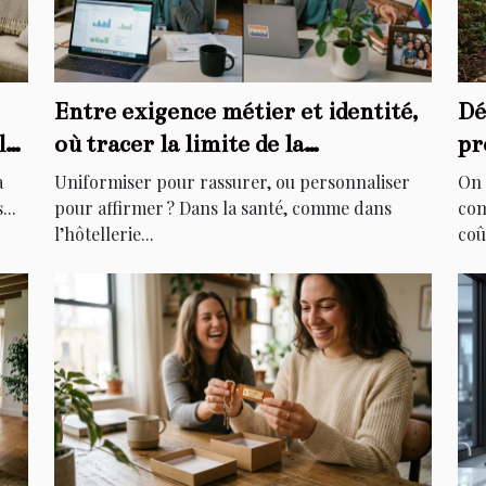
Entre exigence métier et identité,
Dé
le
où tracer la limite de la
pr
personnalisation ?
di
à
Uniformiser pour rassurer, ou personnaliser
On 
...
pour affirmer ? Dans la santé, comme dans
com
l’hôtellerie...
coû