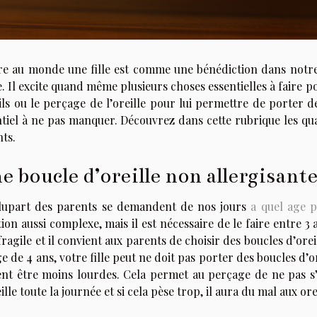
re au monde une fille est comme une bénédiction dans notre 
e. Il excite quand même plusieurs choses essentielles à faire p
ils ou le perçage de l’oreille pour lui permettre de porter d
tiel à ne pas manquer. Découvrez dans cette rubrique les qual
ts.
e boucle d’oreille non allergisante
lupart des parents se demandent de nos jours
a quel age p
ion aussi complexe, mais il est nécessaire de le faire entre 3 a
fragile et il convient aux parents de choisir des boucles d’orei
ge de 4 ans, votre fille peut ne doit pas porter des boucles d’ore
ent être moins lourdes. Cela permet au perçage de ne pas s’él
ille toute la journée et si cela pèse trop, il aura du mal aux ore