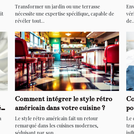
extérieurs ?
él
Transformer un jardin ou une terrasse
Env
it
nécessite une expertise spécifique, capable de
vér
révéler tout...
de..
Comment intégrer le style rétro
Co
é
américain dans votre cuisine ?
po
a
Le style rétro américain fait un retour
Le 
remarqué dans les cuisines modernes,
tra
séduisant par son...
infl