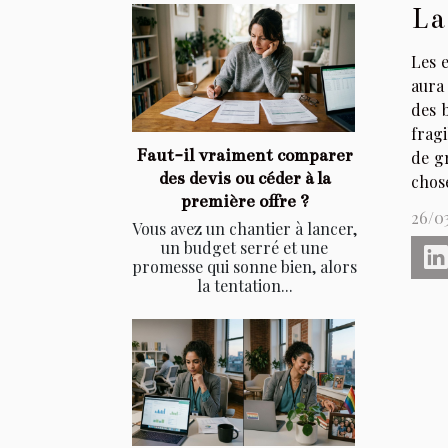
La
Les e
aura 
des 
fragi
Faut-il vraiment comparer
de gr
des devis ou céder à la
chose
première offre ?
26/0
Vous avez un chantier à lancer,
un budget serré et une
promesse qui sonne bien, alors
la tentation...