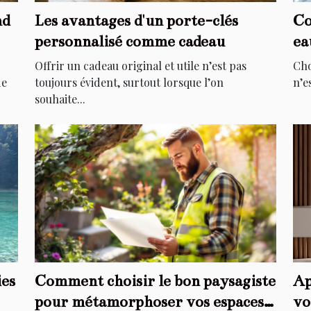
nd
Les avantages d'un porte-clés
Co
personnalisé comme cadeau
ea
Offrir un cadeau original et utile n’est pas
Cho
de
toujours évident, surtout lorsque l’on
n’e
souhaite...
ies
Comment choisir le bon paysagiste
Ap
pour métamorphoser vos espaces
vo