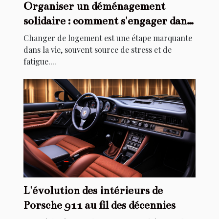
Organiser un déménagement
solidaire : comment s'engager dans
l'aide au relogement
Changer de logement est une étape marquante
dans la vie, souvent source de stress et de
fatigue....
L'évolution des intérieurs de
Porsche 911 au fil des décennies