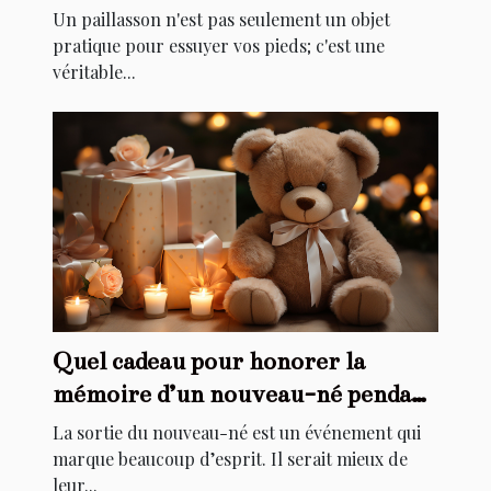
de votre maison
Un paillasson n'est pas seulement un objet
pratique pour essuyer vos pieds; c'est une
véritable...
Quel cadeau pour honorer la
mémoire d’un nouveau-né pendant
son baptême ?
La sortie du nouveau-né est un événement qui
marque beaucoup d’esprit. Il serait mieux de
leur...