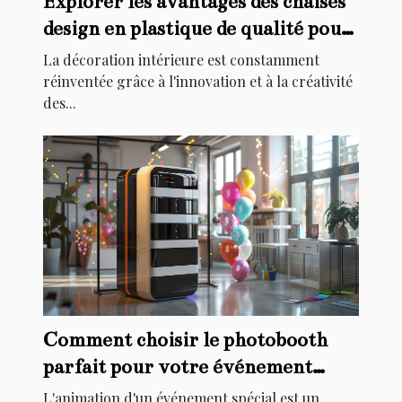
Explorer les avantages des chaises
design en plastique de qualité pour
la décoration intérieure
La décoration intérieure est constamment
réinventée grâce à l'innovation et à la créativité
des...
Comment choisir le photobooth
parfait pour votre événement
spécial
L'animation d'un événement spécial est un