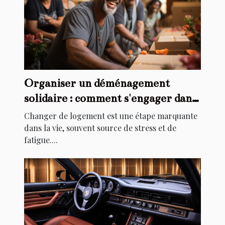
Organiser un déménagement
solidaire : comment s'engager dans
l'aide au relogement
Changer de logement est une étape marquante
dans la vie, souvent source de stress et de
fatigue....