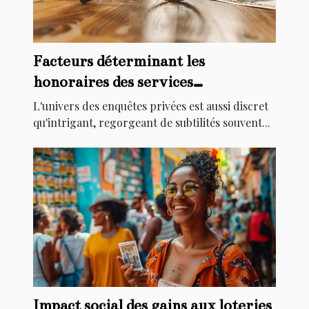
Facteurs déterminant les
honoraires des services
d'investigation privée
L'univers des enquêtes privées est aussi discret
qu'intrigant, regorgeant de subtilités souvent...
Impact social des gains aux loteries