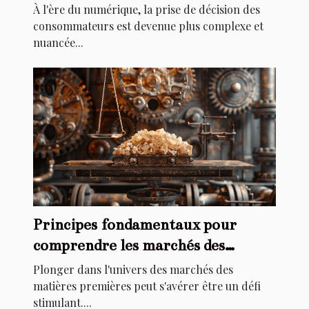
des consommateurs ?
À l'ère du numérique, la prise de décision des
consommateurs est devenue plus complexe et
nuancée...
Principes fondamentaux pour
comprendre les marchés des
matières premières
Plonger dans l'univers des marchés des
matières premières peut s'avérer être un défi
stimulant....