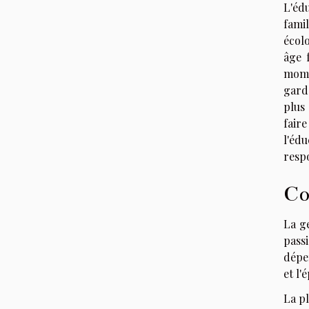
L'éd
fami
écolo
âge 
mome
gard
plus
fair
l'édu
respo
Co
La ge
pass
dépe
et l'
La pl