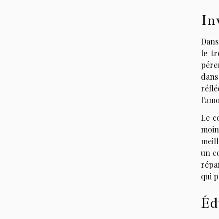
In
Dans 
le t
pére
dans
réfl
l'am
Le c
moin
meill
un c
répa
qui p
Éd