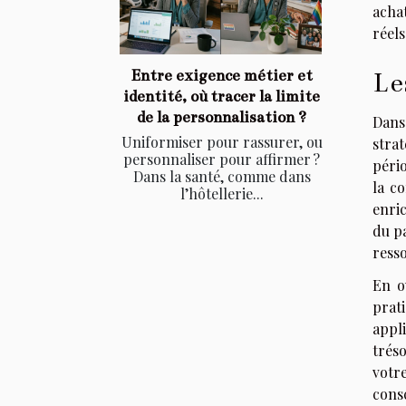
achat
réel
Entre exigence métier et
Le
identité, où tracer la limite
de la personnalisation ?
Dans
Uniformiser pour rassurer, ou
stra
personnaliser pour affirmer ?
péri
Dans la santé, comme dans
la c
l’hôtellerie...
enri
du pa
ress
En o
prat
appl
trés
votr
consc