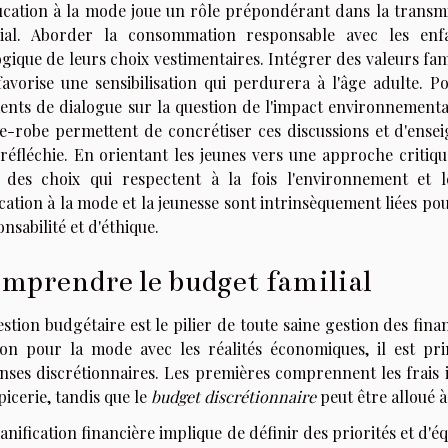
ucation à la mode joue un rôle prépondérant dans la transmi
lial. Aborder la consommation responsable avec les en
gique de leurs choix vestimentaires. Intégrer des valeurs famil
favorise une sensibilisation qui perdurera à l'âge adulte. P
nts de dialogue sur la question de l'impact environnemental
e-robe permettent de concrétiser ces discussions et d'ens
 réfléchie. En orientant les jeunes vers une approche critiqu
e des choix qui respectent à la fois l'environnement et le
cation à la mode et la jeunesse sont intrinsèquement liées p
nsabilité et d'éthique.
mprendre le budget familial
stion budgétaire est le pilier de toute saine gestion des fin
ion pour la mode avec les réalités économiques, il est pri
nses discrétionnaires. Les premières comprennent les frais in
épicerie, tandis que le
budget discrétionnaire
peut être alloué à
anification financière implique de définir des priorités et d'