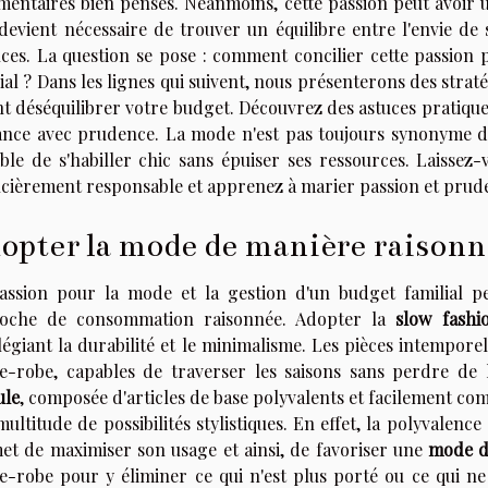
imentaires bien pensés. Néanmoins, cette passion peut avoir u
l devient nécessaire de trouver un équilibre entre l'envie de
nces. La question se pose : comment concilier cette passion
ial ? Dans les lignes qui suivent, nous présenterons des stra
t déséquilibrer votre budget. Découvrez des astuces pratique
ance avec prudence. La mode n'est pas toujours synonyme de 
ible de s'habiller chic sans épuiser ses ressources. Laissez-
ncièrement responsable et apprenez à marier passion et prud
opter la mode de manière raisonn
assion pour la mode et la gestion d'un budget familial p
oche de consommation raisonnée. Adopter la
slow fashi
légiant la durabilité et le minimalisme. Les pièces intempore
e-robe, capables de traverser les saisons sans perdre de
ule
, composée d'articles de base polyvalents et facilement comb
ultitude de possibilités stylistiques. En effet, la polyvalen
et de maximiser son usage et ainsi, de favoriser une
mode d
e-robe pour y éliminer ce qui n'est plus porté ou ce qui ne