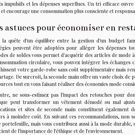
s impulsifs et les dépenses superflues. Un tri efficace ouvre 
s et encourage une consommation plus consciente et responsa
s astuces pour économiser en res
 la quête d'un équilibre entre la gestion d'un budget fam
tégies peuvent être adoptées pour alléger les dépenses tou
odes de soldes vous permet d'acquérir des articles de mode à 
onsommation circulaire, vous pouvez intégrer les échanges c
chissent votre garde-robe sans coût supplémentaire mais re
rtage. De surcroît, la seconde main offre un vaste choix de p
ources tout en vous faisant réaliser des économies mode consi
utre, ne sous-estimez pas l'impact des retouches pour do
ique peut transformer un vêtement démodé ou mal ajus
ications et sites de seconde main constituent également 
ors à moindre coût. En suivant ces recommandations, non se
e portefeuille, mais vous contribuez aussi à la mode durable
ient de l'importance de l'éthique et de l'environnement.