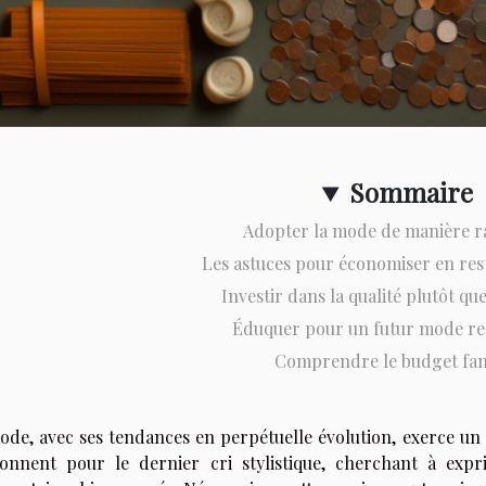
Sommaire
Adopter la mode de manière r
Les astuces pour économiser en res
Investir dans la qualité plutôt que
Éduquer pour un futur mode re
Comprendre le budget fam
ode, avec ses tendances en perpétuelle évolution, exerce un 
ionnent pour le dernier cri stylistique, cherchant à exp