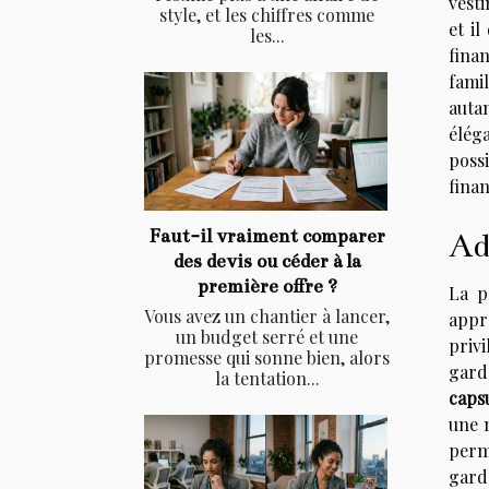
vest
style, et les chiffres comme
et i
les...
fina
famil
autan
élég
poss
fina
Faut-il vraiment comparer
Ad
des devis ou céder à la
première offre ?
La p
Vous avez un chantier à lancer,
appr
un budget serré et une
privi
promesse qui sonne bien, alors
gard
la tentation...
caps
une m
perm
gard