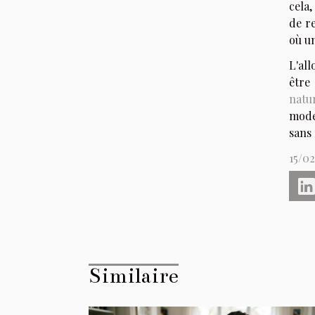
cela,
de re
où un
L'al
être
natu
mode 
sans 
15/0
Similaire