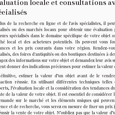
aluation locale et consultations a
écialisés
lus de la recherche en ligne et de l'avis spécialistes, il pe
ialisés ou des marchés locaux pour obtenir une évaluation p
eurs spécialisés dans le domaine spécifique de votre objet
hé local et des acheteurs potentiels. Ils peuvent vous f
ances et les prix courants dans votre région. Rendez-vo
alisés, des foires d'antiquités ou des boutiques destinées à de
gez des informations sur votre objet et demandez leur avis su
nt donner des indications précieuses pour estimer la valeur d
éfinitive, estimer la valeur d’un objet avant de le vend
saction réussie. En utilisant différentes techniques telle
perts, l’évaluation locale et la considération des tendances 
ste de la valeur de votre objet. Il est essentiel de considérer le
emande sur le marché et les éléments uniques qui peuvent
ence et de recherche, vous serez en mesure de fixer un prix j
ussir la vente de votre objet. N’oubliez pas que la valeur d’