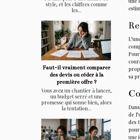
une é
style, et les chiffres comme
estim
les...
Re
L’un
compa
Pour
coura
Faut-il vraiment comparer
prop
des devis ou céder à la
sa pr
première offre ?
Vous avez un chantier à lancer,
Co
un budget serré et une
promesse qui sonne bien, alors
Dans 
la tentation...
de l
des t
pour 
une i