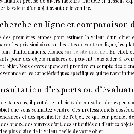
valuation précise de divers facteurs. L’article ci-dessous ex
er la valeur d’un objet avant de le vendre.
cherche en ligne et comparaison d
e des premières étapes pour estimer la valeur d’un objet e
rer les prix similaires sur les sites de vente en ligne, les pl
 plus d’informations, cliquez
sur ce site internet
. En effet, 
nts pour des objets similaires et peuvent vous aider à avoir
re objet. Vous devez cependant prendre en compte des élémen
ovenance et les caractéristiques spécifiques qui peuvent influe
nsultation d’experts ou d’évaluate
certains cas, il peut être judicieux de consulter des experts
’objet que vous souhaitez vendre. Ces professionnels possè
endances et des spécificités de l’objet, ce qui leur permet d
des bijoux, des œuvres d’art, des antiquités ou d’autres objets
dée plus claire de la valeur réelle de votre objet.