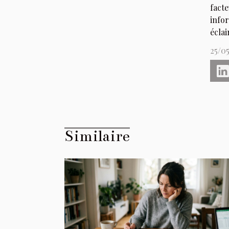
fact
info
éclai
25/0
Similaire