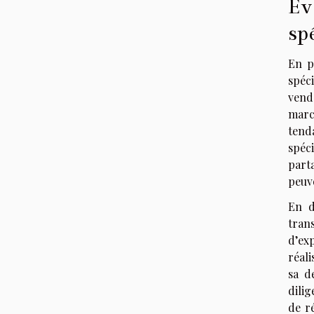
Év
sp
En p
spéc
vend
marc
tend
spéci
parta
peuve
En d
tran
d’ex
réali
sa d
dilig
de ré