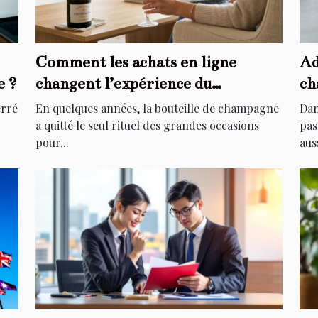
Comment les achats en ligne
Ad
e ?
changent l’expérience du
ch
champagne à domicile
l’
erré
En quelques années, la bouteille de champagne
Dan
a quitté le seul rituel des grandes occasions
pas
pour...
auss