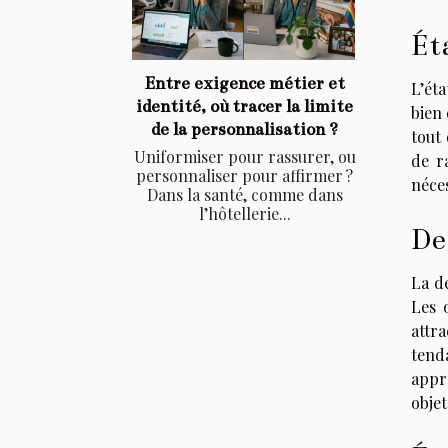
Ét
Entre exigence métier et
L’éta
identité, où tracer la limite
bien 
de la personnalisation ?
tout 
Uniformiser pour rassurer, ou
de ra
personnaliser pour affirmer ?
néces
Dans la santé, comme dans
l’hôtellerie...
De
La d
Les 
attr
tend
appr
objet