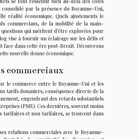
ffets se font ressentir bien au-delà des côtes
s consolidé par la présence du Royaume-Uni,
lle réalité économique. Quels ajustements le
rds commerciaux, de la mobilité de la main-
 questions qui méritent d'être explorées pour
g vise à fournir un éclairage sur les défis et
t face dans cette ère post-Brexit. Découvrons
 cette nouvelle donne économique.
rds commerciaux
 sur le commerce entre le Royaume-Uni et les
x tarifs douaniers, conséquence directe de la
onnement, engendrant des retards substantiels
ntreprises (PME). Ces dernières, souvent moins
tarifaires et non tarifaires, se trouvent dans
r ses relations commerciales avec le Royaume-