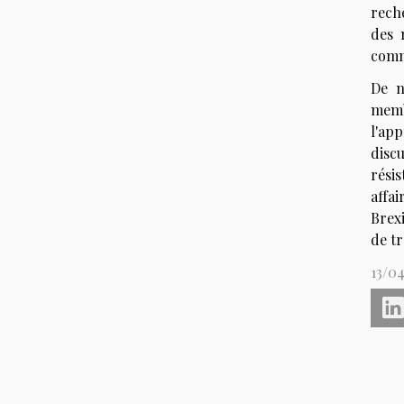
rech
des 
comme
De n
memb
l'ap
disc
rési
affa
Brexi
de tr
13/0