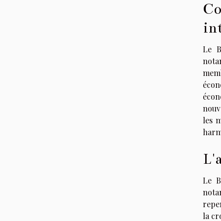
Co
in
Le B
nota
memb
écon
écono
nouv
les 
harm
L'
Le B
nota
repen
la cr