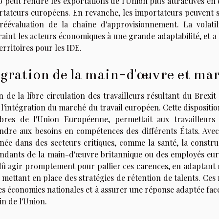
o peut rendre les exportations de l'Union plus attractives en 
rtateurs européens. En revanche, les importateurs peuvent sou
réévaluation de la chaîne d'approvisionnement. La volati
aint les acteurs économiques à une grande adaptabilité, et a r
erritoires pour les IDE.
gration de la main-d'œuvre et mar
n de la libre circulation des travailleurs résultant du Brexi
l'intégration du marché du travail européen. Cette dispositi
res de l'Union Européenne, permettait aux travailleurs 
ndre aux besoins en compétences des différents États. Avec
inée dans des secteurs critiques, comme la santé, la construc
ndants de la main-d'œuvre britannique ou des employés e
dû agir promptement pour pallier ces carences, en adaptant 
 mettant en place des stratégies de rétention de talents. Ces
es économies nationales et à assurer une réponse adaptée fac
in de l'Union.