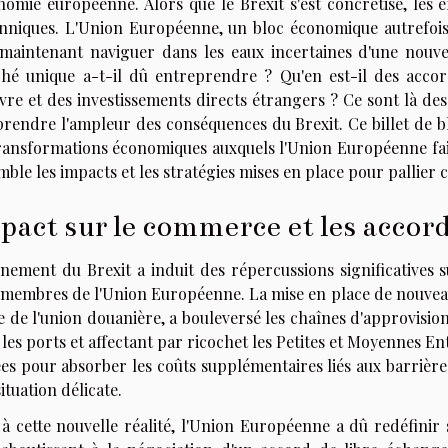
nomie européenne. Alors que le Brexit s'est concrétisé, les e
anniques. L'Union Européenne, un bloc économique autrefoi
 maintenant naviguer dans les eaux incertaines d'une nouve
hé unique a-t-il dû entreprendre ? Qu'en est-il des acco
vre et des investissements directs étrangers ? Ce sont là des
endre l'ampleur des conséquences du Brexit. Ce billet de blo
transformations économiques auxquels l'Union Européenne fai
ble les impacts et les stratégies mises en place pour pallier
pact sur le commerce et les acco
ènement du Brexit a induit des répercussions significatives
 membres de l'Union Européenne. La mise en place de nouveau
ie de l'union douanière, a bouleversé les chaînes d'approvisi
les ports et affectant par ricochet les Petites et Moyennes E
s pour absorber les coûts supplémentaires liés aux barrières 
ituation délicate.
 à cette nouvelle réalité, l'Union Européenne a dû redéfini