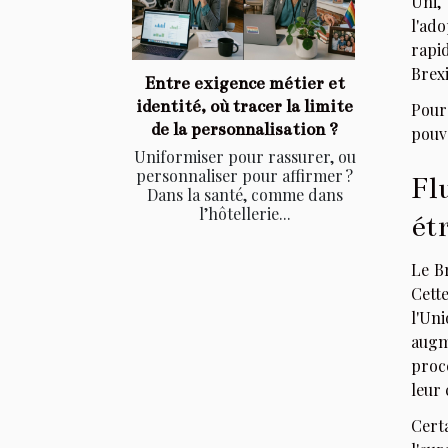
Uni,
l'ad
rapi
Brexi
Entre exigence métier et
identité, où tracer la limite
Pour
de la personnalisation ?
pou
Uniformiser pour rassurer, ou
personnaliser pour affirmer ?
Fl
Dans la santé, comme dans
l’hôtellerie...
ét
Le Br
Cett
l'Un
augm
proc
leur 
Cert