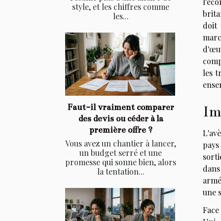
l'éco
style, et les chiffres comme
brit
les...
doit
marc
d'œu
compr
les 
ensem
Faut-il vraiment comparer
Im
des devis ou céder à la
première offre ?
L'av
Vous avez un chantier à lancer,
pays
un budget serré et une
sort
promesse qui sonne bien, alors
dans 
la tentation...
armée
une s
Face