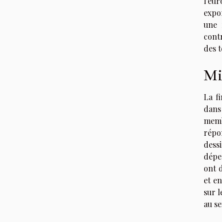
l'eur
expo
une 
contr
des t
Mi
La fi
dans 
memb
répo
dess
dépe
ont 
et en
sur l
au se