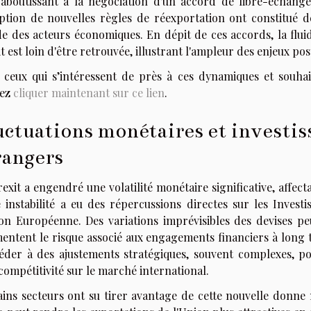
 aboutissant à la négociation d'un accord de libre-échange.
option de nouvelles règles de réexportation ont constitué de
de des acteurs économiques. En dépit de ces accords, la flu
t est loin d'être retrouvée, illustrant l'ampleur des enjeux p
 ceux qui s’intéressent de près à ces dynamiques et souhai
vez
cliquer maintenant sur ce lien
.
uctuations monétaires et investis
rangers
exit a engendré une volatilité monétaire significative, affecta
e instabilité a eu des répercussions directes sur les Inves
ion Européenne. Des variations imprévisibles des devises pe
entent le risque associé aux engagements financiers à long te
éder à des ajustements stratégiques, souvent complexes, po
compétitivité sur le marché international.
ains secteurs ont su tirer avantage de cette nouvelle donne