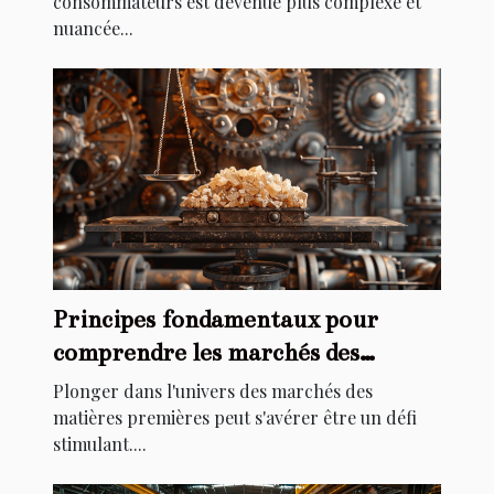
consommateurs est devenue plus complexe et
nuancée...
Principes fondamentaux pour
comprendre les marchés des
matières premières
Plonger dans l'univers des marchés des
matières premières peut s'avérer être un défi
stimulant....