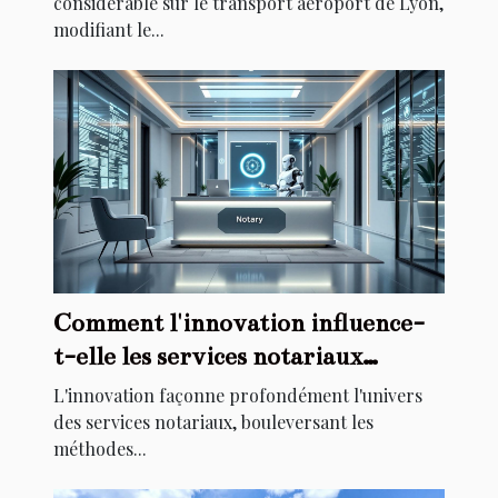
considérable sur le transport aéroport de Lyon,
modifiant le...
Comment l'innovation influence-
t-elle les services notariaux
traditionnels ?
L'innovation façonne profondément l'univers
des services notariaux, bouleversant les
méthodes...