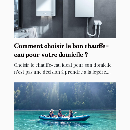
Comment choisir le bon chauffe-
eau pour votre domicile ?
Choisir le chauffe-eau idéal pour son domicile
n’est pas une décision à prendre à la légère....