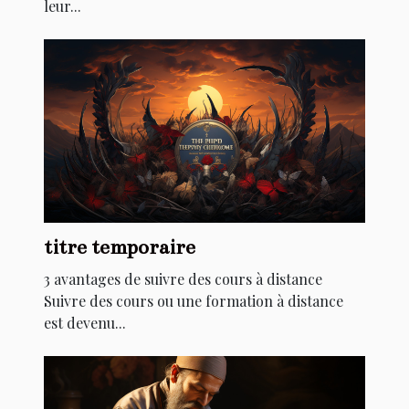
leur...
titre temporaire
3 avantages de suivre des cours à distance
Suivre des cours ou une formation à distance
est devenu...