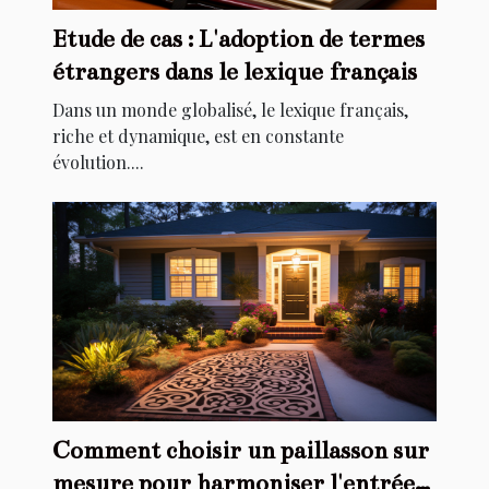
Etude de cas : L'adoption de termes
étrangers dans le lexique français
Dans un monde globalisé, le lexique français,
riche et dynamique, est en constante
évolution....
Comment choisir un paillasson sur
mesure pour harmoniser l'entrée