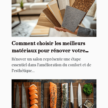
Comment choisir les meilleurs
matériaux pour rénover votre
salon
Rénover un salon représente une étape
essentiel dans l'amélioration du confort et de
l’esthétique...