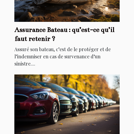
Assurance Bateau : qu’est-ce qu’il
faut retenir ?
Assuré son bateau, c’est de le protéger et de
l’indemniser en cas de survenance d’un
sinistre....