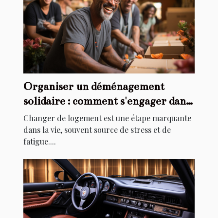
Organiser un déménagement
solidaire : comment s'engager dans
l'aide au relogement
Changer de logement est une étape marquante
dans la vie, souvent source de stress et de
fatigue....