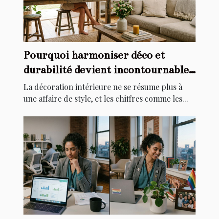
Pourquoi harmoniser déco et
durabilité devient incontournable
chez soi
La décoration intérieure ne se résume plus à
une affaire de style, et les chiffres comme les...