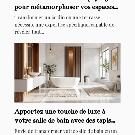
pour métamorphoser vos espaces
extérieurs ?
Transformer un jardin ou une terrasse
nécessite une expertise spécifique, capable de
révéler tout...
Apportez une touche de luxe à
votre salle de bain avec des tapis
élégants
Envie de transformer votre salle de bain en un