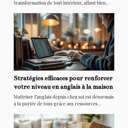
transformation de tout intérieur, allant bien...
Stratégies efficaces pour renforcer
votre niveau en anglais à la maison
Maîtriser l’anglais depuis chez soi est désormais
à la portée de tous grâce aux ressources...