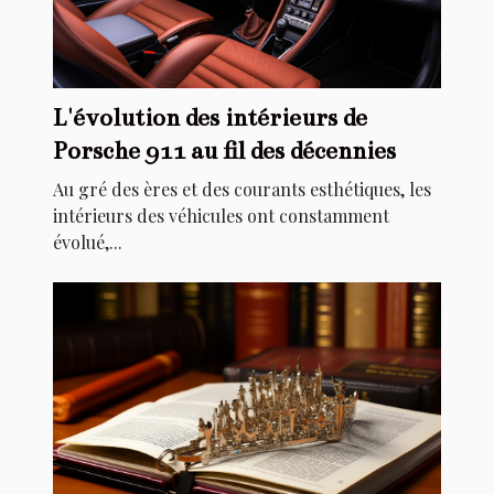
L'évolution des intérieurs de
Porsche 911 au fil des décennies
Au gré des ères et des courants esthétiques, les
intérieurs des véhicules ont constamment
évolué,...