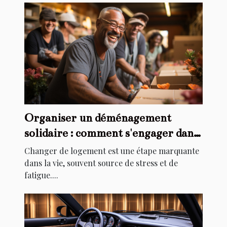
Organiser un déménagement
solidaire : comment s'engager dans
l'aide au relogement
Changer de logement est une étape marquante
dans la vie, souvent source de stress et de
fatigue....