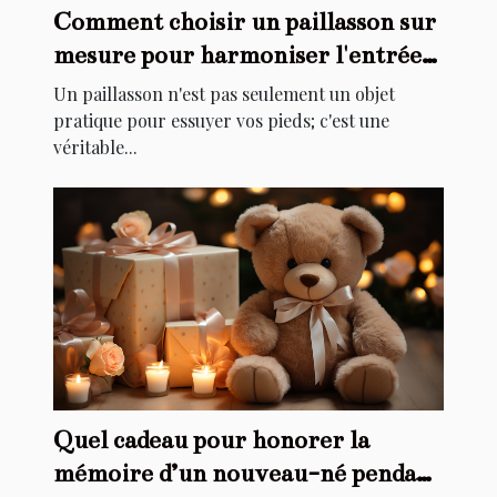
Comment choisir un paillasson sur
mesure pour harmoniser l'entrée
de votre maison
Un paillasson n'est pas seulement un objet
pratique pour essuyer vos pieds; c'est une
véritable...
Quel cadeau pour honorer la
mémoire d’un nouveau-né pendant