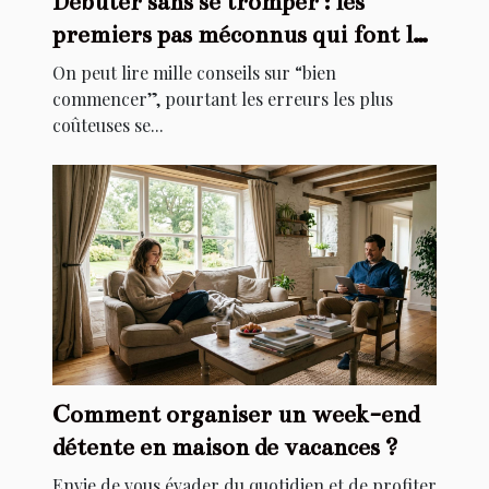
Débuter sans se tromper : les
premiers pas méconnus qui font la
différence
On peut lire mille conseils sur “bien
commencer”, pourtant les erreurs les plus
coûteuses se...
Comment organiser un week-end
détente en maison de vacances ?
Envie de vous évader du quotidien et de profiter