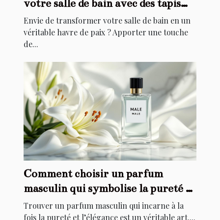
votre salle de bain avec des tapis
élégants
Envie de transformer votre salle de bain en un
véritable havre de paix ? Apporter une touche
de...
Comment choisir un parfum
masculin qui symbolise la pureté et
l'élégance ?
Trouver un parfum masculin qui incarne à la
fois la pureté et l’élégance est un véritable art....