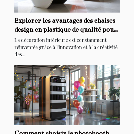
Explorer les avantages des chaises
design en plastique de qualité pour
la décoration intérieure
La décoration intérieure est constamment
réinventée grâce à l'innovation et à la créativité
des...
Comment choisir le photobooth