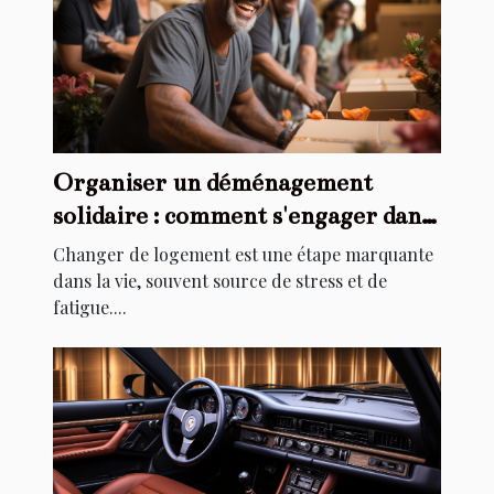
Organiser un déménagement
solidaire : comment s'engager dans
l'aide au relogement
Changer de logement est une étape marquante
dans la vie, souvent source de stress et de
fatigue....