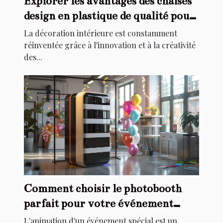
Explorer les avantages des chaises
design en plastique de qualité pour
la décoration intérieure
La décoration intérieure est constamment
réinventée grâce à l'innovation et à la créativité
des...
Comment choisir le photobooth
parfait pour votre événement
spécial
L'animation d'un événement spécial est un