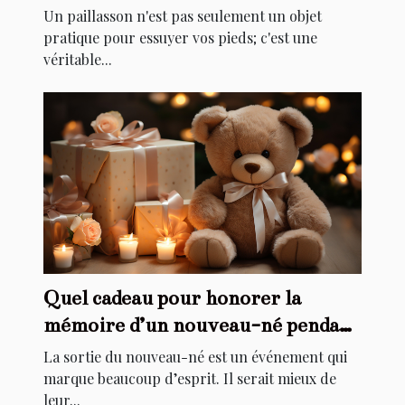
de votre maison
Un paillasson n'est pas seulement un objet
pratique pour essuyer vos pieds; c'est une
véritable...
Quel cadeau pour honorer la
mémoire d’un nouveau-né pendant
son baptême ?
La sortie du nouveau-né est un événement qui
marque beaucoup d’esprit. Il serait mieux de
leur...