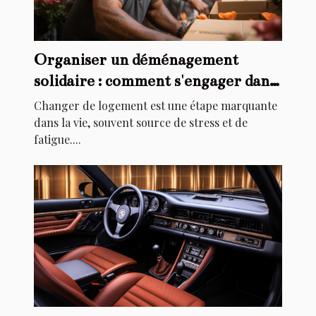
Organiser un déménagement
solidaire : comment s'engager dans
l'aide au relogement
Changer de logement est une étape marquante
dans la vie, souvent source de stress et de
fatigue....