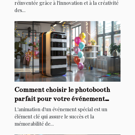
réinventée grâce à l'innovation et à la créativité
des...
Comment choisir le photobooth
parfait pour votre événement
spécial
L'animation d'un événement spécial est un
élément clé qui assure le succès et la
mémorabilité de...