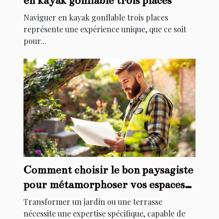
en kayak gonflable trois places
Naviguer en kayak gonflable trois places
représente une expérience unique, que ce soit
pour...
Comment choisir le bon paysagiste
pour métamorphoser vos espaces
extérieurs ?
Transformer un jardin ou une terrasse
nécessite une expertise spécifique, capable de