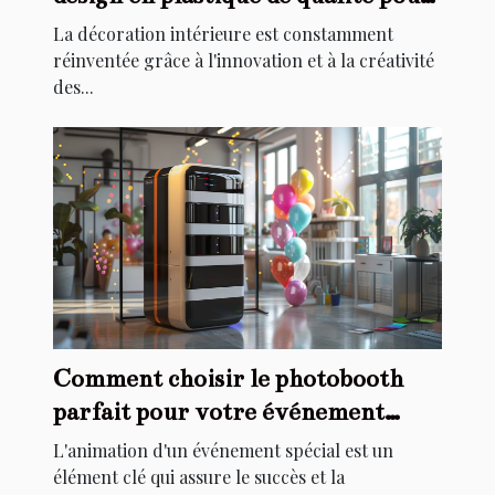
la décoration intérieure
La décoration intérieure est constamment
réinventée grâce à l'innovation et à la créativité
des...
Comment choisir le photobooth
parfait pour votre événement
spécial
L'animation d'un événement spécial est un
élément clé qui assure le succès et la