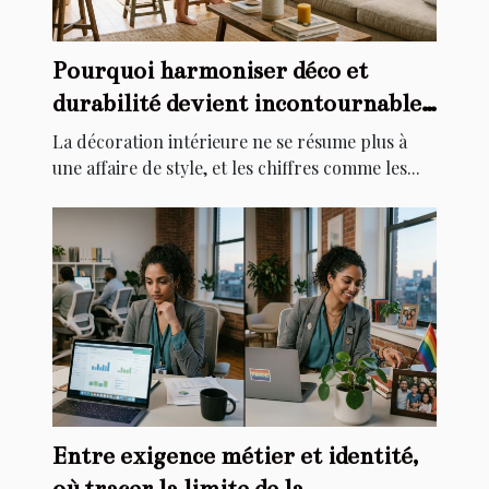
Pourquoi harmoniser déco et
durabilité devient incontournable
chez soi
La décoration intérieure ne se résume plus à
une affaire de style, et les chiffres comme les...
Entre exigence métier et identité,
où tracer la limite de la