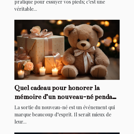
pratique pour essuyer vos pieds; c'est une
véritable...
Quel cadeau pour honorer la
mémoire d’un nouveau-né pendant
son baptême ?
La sortie du nouveau-né est un événement qui
marque beaucoup d’esprit. Il serait mieux de
leur...