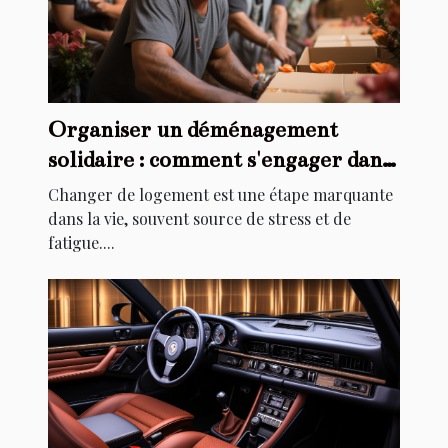
Organiser un déménagement
solidaire : comment s'engager dans
l'aide au relogement
Changer de logement est une étape marquante
dans la vie, souvent source de stress et de
fatigue....