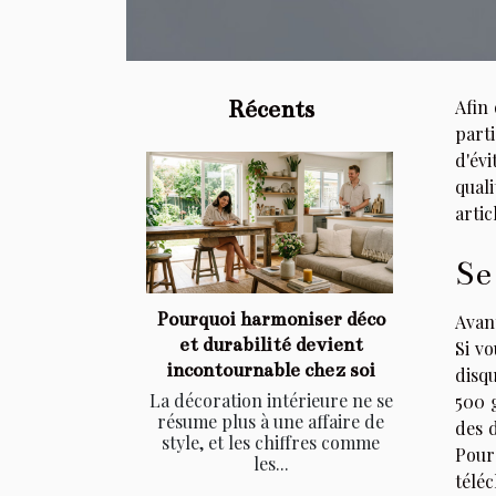
Récents
Afin
parti
d'évi
quali
artic
Se
Pourquoi harmoniser déco
Avant
et durabilité devient
Si vo
incontournable chez soi
disqu
La décoration intérieure ne se
500 
résume plus à une affaire de
des d
style, et les chiffres comme
Pour
les...
télé