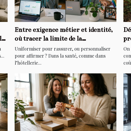
Entre exigence métier et identité,
Dé
le
où tracer la limite de la
pr
personnalisation ?
di
à
Uniformiser pour rassurer, ou personnaliser
On 
...
pour affirmer ? Dans la santé, comme dans
com
l’hôtellerie...
coû