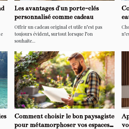
nd
Les avantages d'un porte-clés
Co
personnalisé comme cadeau
ea
Offrir un cadeau original et utile n’est pas
Cho
de
toujours évident, surtout lorsque l’on
n’e
souhaite...
ies
Comment choisir le bon paysagiste
Ap
pour métamorphoser vos espaces
vo