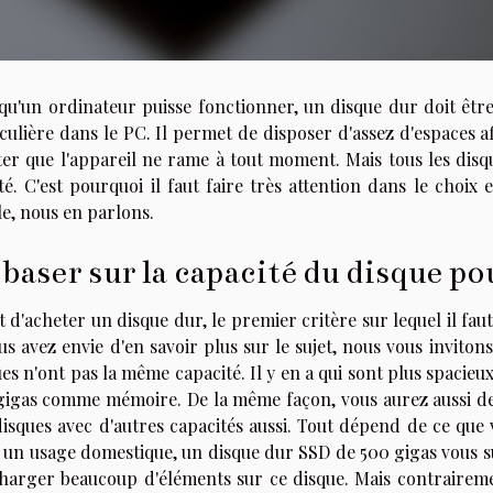
 qu'un ordinateur puisse fonctionner, un disque dur doit êt
culière dans le PC. Il permet de disposer d'assez d'espaces a
ter que l'appareil
ne
rame à tout moment. Mais tous les disq
té. C'est pourquoi il faut faire très attention dans le choi
le, nous en parlons.
 baser sur la capacité du disque po
 d'acheter un disque dur, le premier critère sur lequel il faut 
us avez envie d'en savoir plus sur l
e sujet
, nous vous inviton
es n'ont pas la même capacité. Il y en a qui sont plus spacieux
gigas comme mémoire. De la même façon, vous aurez aussi d
isques avec d'autres capacités aussi. Tout dépend de ce que 
 un usage domestique, un disque dur SSD de 500 gigas vous su
charger beaucoup d'éléments sur ce disque. Mais contraireme