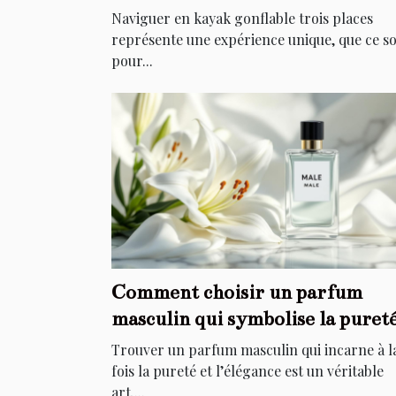
Naviguer en kayak gonflable trois places
représente une expérience unique, que ce so
pour...
Comment choisir un parfum
masculin qui symbolise la puret
et l'élégance ?
Trouver un parfum masculin qui incarne à l
fois la pureté et l’élégance est un véritable
art....