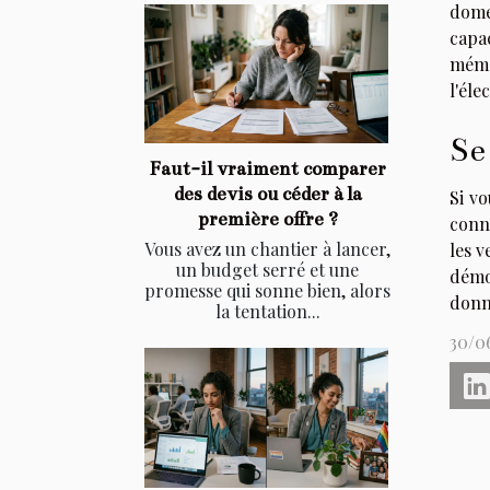
dome
capa
mémo
l'éle
Se
Faut-il vraiment comparer
des devis ou céder à la
Si vo
première offre ?
conn
Vous avez un chantier à lancer,
les 
un budget serré et une
démo
promesse qui sonne bien, alors
donné
la tentation...
30/0