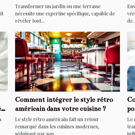
extérieurs ?
él
Transformer un jardin ou une terrasse
Env
it
nécessite une expertise spécifique, capable de
vér
révéler tout...
de..
Comment intégrer le style rétro
Co
é
américain dans votre cuisine ?
po
a
Le style rétro américain fait un retour
Le 
remarqué dans les cuisines modernes,
tra
séduisant par son...
infl