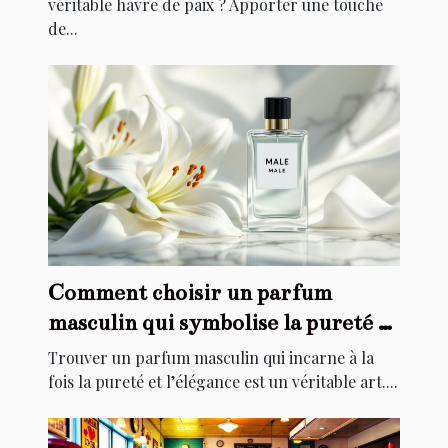
véritable havre de paix ? Apporter une touche
de...
Comment choisir un parfum
masculin qui symbolise la pureté et
l'élégance ?
Trouver un parfum masculin qui incarne à la
fois la pureté et l’élégance est un véritable art....