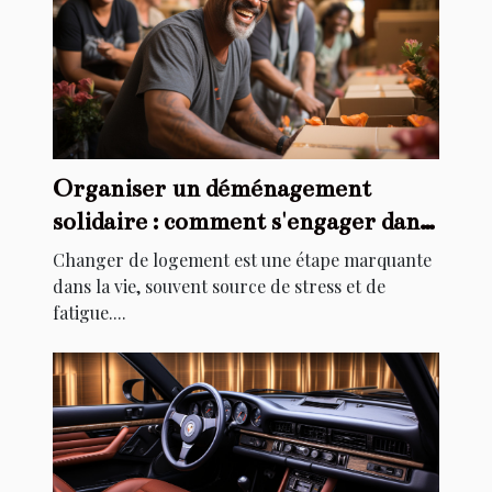
Organiser un déménagement
solidaire : comment s'engager dans
l'aide au relogement
Changer de logement est une étape marquante
dans la vie, souvent source de stress et de
fatigue....