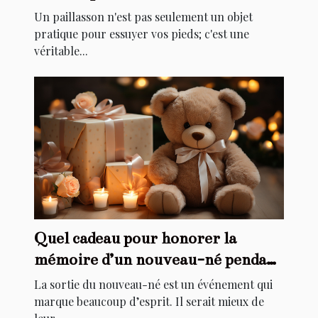
de votre maison
Un paillasson n'est pas seulement un objet
pratique pour essuyer vos pieds; c'est une
véritable...
Quel cadeau pour honorer la
mémoire d’un nouveau-né pendant
son baptême ?
La sortie du nouveau-né est un événement qui
marque beaucoup d’esprit. Il serait mieux de