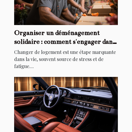
Organiser un déménagement
solidaire : comment s'engager dans
l'aide au relogement
Changer de logement est une étape marquante
dans la vie, souvent source de stress et de
fatigue....