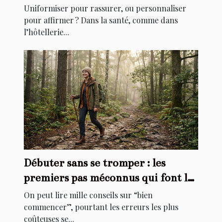
personnalisation ?
Uniformiser pour rassurer, ou personnaliser
pour affirmer ? Dans la santé, comme dans
l’hôtellerie...
Débuter sans se tromper : les
premiers pas méconnus qui font la
différence
On peut lire mille conseils sur “bien
commencer”, pourtant les erreurs les plus
coûteuses se...