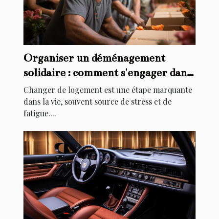
Organiser un déménagement
solidaire : comment s'engager dans
l'aide au relogement
Changer de logement est une étape marquante
dans la vie, souvent source de stress et de
fatigue....