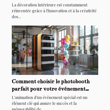
la décoration intérieure
La décoration intérieure est constamment
réinventée grâce à l'innovation et à la créativité
des...
Comment choisir le photobooth
parfait pour votre événement
spécial
L'animation d'un événement spécial est un
élément clé qui assure le succès et la
mémorabilité de...