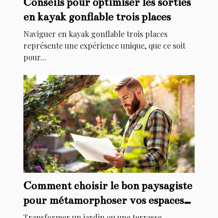
Conseils pour optimiser les sorties
en kayak gonflable trois places
Naviguer en kayak gonflable trois places
représente une expérience unique, que ce soit
pour...
Comment choisir le bon paysagiste
pour métamorphoser vos espaces
extérieurs ?
Transformer un jardin ou une terrasse