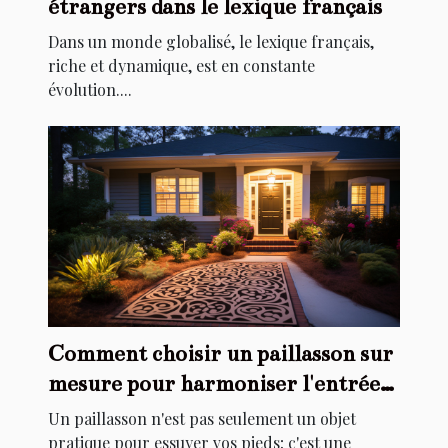
étrangers dans le lexique français
Dans un monde globalisé, le lexique français,
riche et dynamique, est en constante
évolution....
Comment choisir un paillasson sur
mesure pour harmoniser l'entrée
de votre maison
Un paillasson n'est pas seulement un objet
pratique pour essuyer vos pieds; c'est une