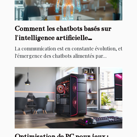
Comment les chatbots basés sur
l'intelligence artificielle
révolutionnent la communication
La communication est en constante évolution, et
l'émergence des chatbots alimentés par...
Optimisation de PC pour jeux :