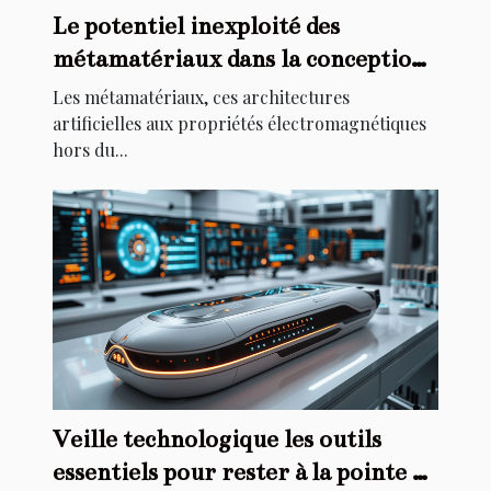
Le potentiel inexploité des
métamatériaux dans la conception
des appareils de demain
Les métamatériaux, ces architectures
artificielles aux propriétés électromagnétiques
hors du...
Veille technologique les outils
essentiels pour rester à la pointe de